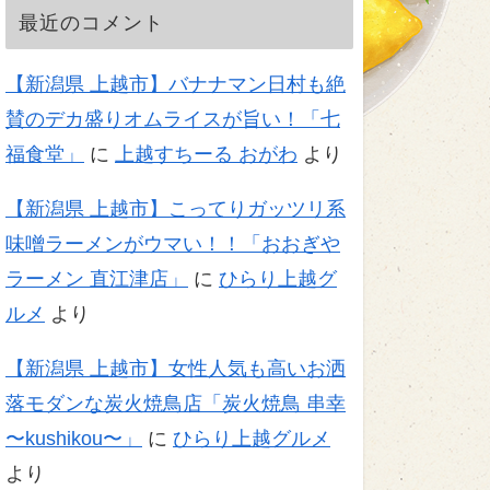
最近のコメント
【新潟県 上越市】バナナマン日村も絶
賛のデカ盛りオムライスが旨い！「七
福食堂」
に
上越すちーる おがわ
より
【新潟県 上越市】こってりガッツリ系
味噌ラーメンがウマい！！「おおぎや
ラーメン 直江津店」
に
ひらり上越グ
ルメ
より
【新潟県 上越市】女性人気も高いお洒
落モダンな炭火焼鳥店「炭火焼鳥 串幸
〜kushikou〜」
に
ひらり上越グルメ
より