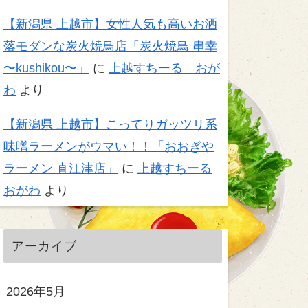
【新潟県 上越市】女性人気も高いお洒
落モダンな炭火焼鳥店「炭火焼鳥 串幸
〜kushikou〜」
に
上越すちーる おが
わ
より
【新潟県 上越市】こってりガッツリ系
味噌ラーメンがウマい！！「おおぎや
ラーメン 直江津店」
に
上越すちーる
おがわ
より
アーカイブ
2026年5月