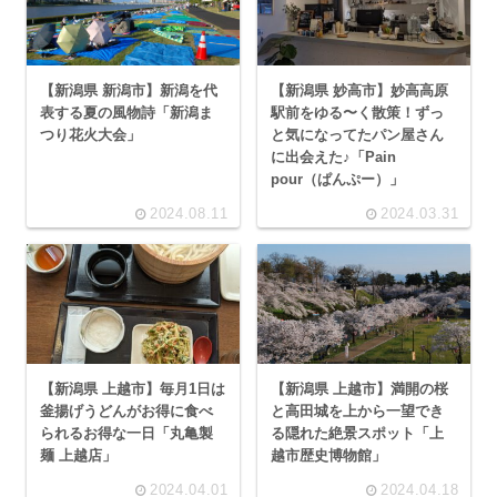
【新潟県 新潟市】新潟を代
【新潟県 妙高市】妙高高原
表する夏の風物詩「新潟ま
駅前をゆる〜く散策！ずっ
つり花火大会」
と気になってたパン屋さん
に出会えた♪「Pain
pour（ぱんぷー）」
2024.08.11
2024.03.31
【新潟県 上越市】毎月1日は
【新潟県 上越市】満開の桜
釜揚げうどんがお得に食べ
と高田城を上から一望でき
られるお得な一日「丸亀製
る隠れた絶景スポット「上
麺 上越店」
越市歴史博物館」
2024.04.01
2024.04.18