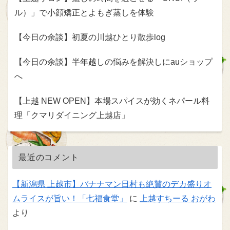
ル）」で小顔矯正とよもぎ蒸しを体験
【今日の余談】初夏の川越ひとり散歩log
【今日の余談】半年越しの悩みを解決しにauショップ
へ
【上越 NEW OPEN】本場スパイスが効くネパール料
理「クマリダイニング上越店」
最近のコメント
【新潟県 上越市】バナナマン日村も絶賛のデカ盛りオ
ムライスが旨い！「七福食堂」
に
上越すちーる おがわ
より