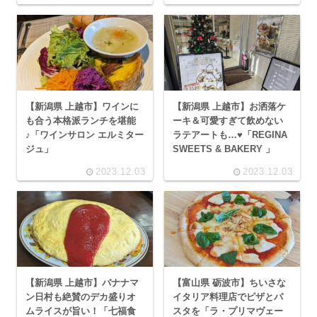
【新潟県 上越市】ワインに
【新潟県 上越市】お洒落ケ
も合う本格派ランチを堪能
ーキ＆可愛すぎて飲めない
♪「ワインサロン エルミター
ラテアートも…♥「REGINA
ジュ」
SWEETS & BAKERY 」
2023.12.03
2023.12.03
【新潟県 上越市】バナナマ
【富山県 砺波市】ちいさな
ン日村も絶賛のデカ盛りオ
イタリア料理店でピザとパ
ムライスが旨い！「七福食
スタを「ラ・プリマヴェー