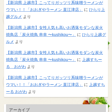
【新潟県 上越市】こってりガッツリ系味噌ラーメンが
ウマい！！「おおぎやラーメン 直江津店」
に
ひらり上
越グルメ
より
【新潟県 上越市】女性人気も高いお洒落モダンな炭火
焼鳥店「炭火焼鳥 串幸 〜kushikou〜」
に
ひらり上越グ
ルメ
より
【新潟県 上越市】女性人気も高いお洒落モダンな炭火
焼鳥店「炭火焼鳥 串幸 〜kushikou〜」
に
上越すちー
る おがわ
より
【新潟県 上越市】こってりガッツリ系味噌ラーメンが
ウマい！！「おおぎやラーメン 直江津店」
に
上越すち
ーる おがわ
より
アーカイブ