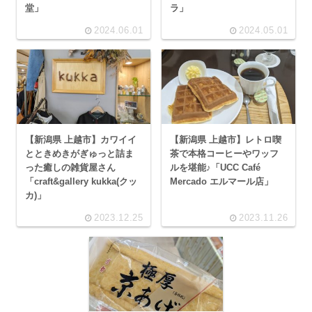
堂」
ラ」
2024.06.01
2024.05.01
【新潟県 上越市】カワイイ
【新潟県 上越市】レトロ喫
とときめきがぎゅっと詰ま
茶で本格コーヒーやワッフ
った癒しの雑貨屋さん
ルを堪能♪「UCC Café
「craft&gallery kukka(クッ
Mercado エルマール店」
カ)」
2023.12.25
2023.11.26