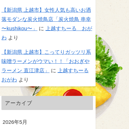
【新潟県 上越市】女性人気も高いお洒
落モダンな炭火焼鳥店「炭火焼鳥 串幸
〜kushikou〜」
に
上越すちーる おが
わ
より
【新潟県 上越市】こってりガッツリ系
味噌ラーメンがウマい！！「おおぎや
ラーメン 直江津店」
に
上越すちーる
おがわ
より
アーカイブ
2026年5月