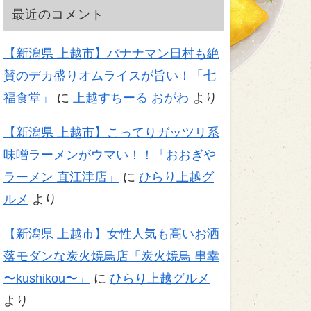
最近のコメント
【新潟県 上越市】バナナマン日村も絶
賛のデカ盛りオムライスが旨い！「七
福食堂」
に
上越すちーる おがわ
より
【新潟県 上越市】こってりガッツリ系
味噌ラーメンがウマい！！「おおぎや
ラーメン 直江津店」
に
ひらり上越グ
ルメ
より
【新潟県 上越市】女性人気も高いお洒
落モダンな炭火焼鳥店「炭火焼鳥 串幸
〜kushikou〜」
に
ひらり上越グルメ
より