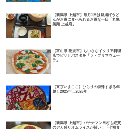
【新潟県 上越市】毎月1日は釜揚げうど
んがお得に食べられるお得な一日「丸亀
製麺 上越店」
【富山県 砺波市】ちいさなイタリア料理
店でピザとパスタを「ラ・プリマヴェー
ラ」
【東京いまここ】ひらりの特殊すぎる年
越し2025年→2026年
【新潟県 上越市】バナナマン日村も絶賛
のデカ盛りオムライスが旨い！「七福食