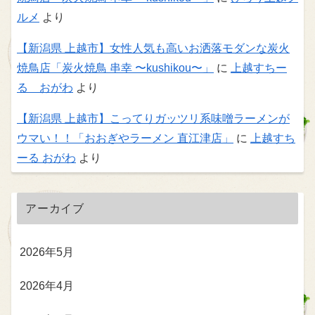
ルメ
より
【新潟県 上越市】女性人気も高いお洒落モダンな炭火
焼鳥店「炭火焼鳥 串幸 〜kushikou〜」
に
上越すちー
る おがわ
より
【新潟県 上越市】こってりガッツリ系味噌ラーメンが
ウマい！！「おおぎやラーメン 直江津店」
に
上越すち
ーる おがわ
より
アーカイブ
2026年5月
2026年4月