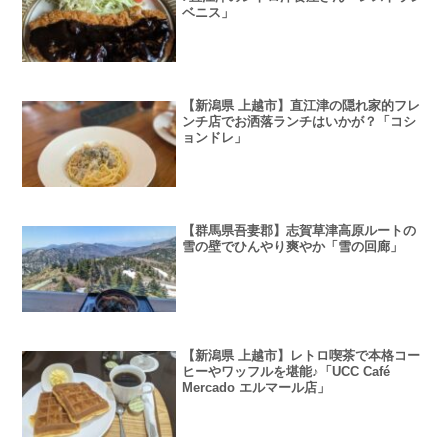
ベニス」
【新潟県 上越市】直江津の隠れ家的フレ
ンチ店でお洒落ランチはいかが？「コシ
ョンドレ」
【群馬県吾妻郡】志賀草津高原ルートの
雪の壁でひんやり爽やか「雪の回廊」
【新潟県 上越市】レトロ喫茶で本格コー
ヒーやワッフルを堪能♪「UCC Café
Mercado エルマール店」