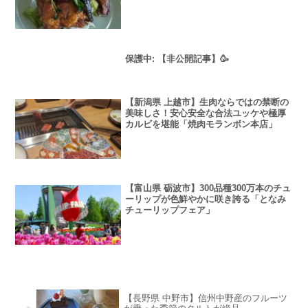
保護中: 【非公開記事】🥳
【新潟県 上越市】生肉ならではの禁断の
美味しさ！安心安全な合法ユッケや極厚
カルビを堪能「焼肉モランボン本店」
【富山県 砺波市】300品種300万本のチュ
ーリップが色鮮やかに咲き誇る「となみ
チューリップフェア」
【長野県 中野市】信州中野産のフルーツ