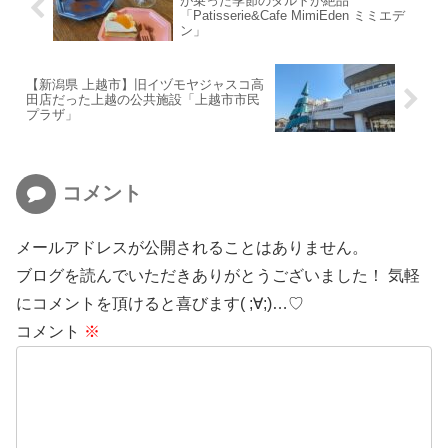
が乗った季節のタルトが絶品
「Patisserie&Cafe MimiEden ミミエデ
ン」
【新潟県 上越市】旧イヅモヤジャスコ高
田店だった上越の公共施設「上越市市民
プラザ」
コメント
メールアドレスが公開されることはありません。
ブログを読んでいただきありがとうございました！ 気軽
にコメントを頂けると喜びます( ;∀;)…♡
コメント
※