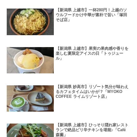
【新潟県 上越市】一杯280円！上越のソ
ウルフードかけ中華が素朴で旨い「塚田
そば店」
【新潟県 上越市】果実の果肉感や香りを
楽しむ夏限定アイスの日「トゥジュー
ル」
【新潟県 妙高市】リゾート気分が味わえ
るカフェタイムはいかが？「MYOKO
COFFEE ライムリゾート店」
【新潟県 上越市】ひっそり隠れ家レスト
ランで絶品ピリ辛チキンを堪能♪「Café
森薗」