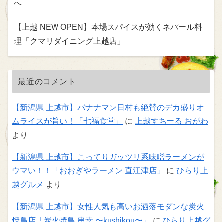
へ
【上越 NEW OPEN】本場スパイスが効くネパール料
理「クマリダイニング上越店」
最近のコメント
【新潟県 上越市】バナナマン日村も絶賛のデカ盛りオ
ムライスが旨い！「七福食堂」
に
上越すちーる おがわ
より
【新潟県 上越市】こってりガッツリ系味噌ラーメンが
ウマい！！「おおぎやラーメン 直江津店」
に
ひらり上
越グルメ
より
【新潟県 上越市】女性人気も高いお洒落モダンな炭火
焼鳥店「炭火焼鳥 串幸 〜kushikou〜」
に
ひらり上越グ