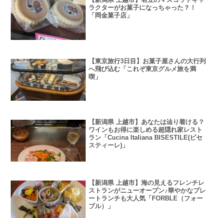
ラクターがお菓子になっちゃった？！
「岡金菓子店」
【東京旅行3日目】お菓子屋さんの大行列
へ飛び込む「これぞ東京グルメ旅を満
喫」
【新潟県 上越市】あなたは辿り着ける？
ワインもお得に楽しめる超隠れ家レスト
ラン「Cucina Italiana BISESTILE(ビセ
スティーレ)」
【新潟県 上越市】海の見えるフレンチレ
ストランがニューオープン♪華やかなプレ
ートランチも大人気「FORBLE（フォー
ブル）」